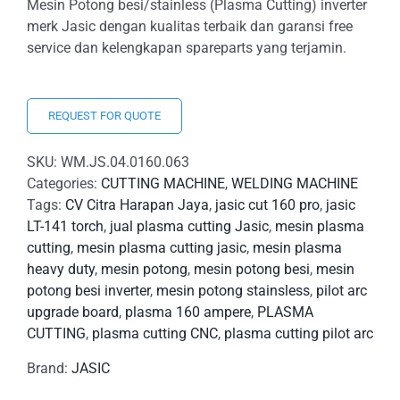
Mesin Potong besi/stainless (Plasma Cutting) inverter
merk Jasic dengan kualitas terbaik dan garansi free
service dan kelengkapan spareparts yang terjamin.
REQUEST FOR QUOTE
SKU:
WM.JS.04.0160.063
Categories:
CUTTING MACHINE
,
WELDING MACHINE
Tags:
CV Citra Harapan Jaya
,
jasic cut 160 pro
,
jasic
LT-141 torch
,
jual plasma cutting Jasic
,
mesin plasma
cutting
,
mesin plasma cutting jasic
,
mesin plasma
heavy duty
,
mesin potong
,
mesin potong besi
,
mesin
potong besi inverter
,
mesin potong stainsless
,
pilot arc
upgrade board
,
plasma 160 ampere
,
PLASMA
CUTTING
,
plasma cutting CNC
,
plasma cutting pilot arc
Brand:
JASIC