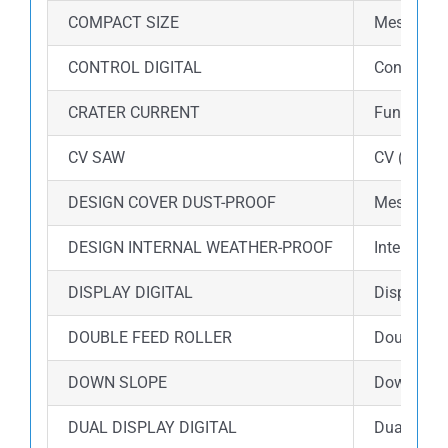
COMPACT SIZE
Mesin las 
CONTROL DIGITAL
Control di
CRATER CURRENT
Fungsi Cr
CV SAW
CV (Consta
DESIGN COVER DUST-PROOF
Mesin dil
DESIGN INTERNAL WEATHER-PROOF
Internal m
DISPLAY DIGITAL
Display d
DOUBLE FEED ROLLER
Double fe
DOWN SLOPE
Down slope
DUAL DISPLAY DIGITAL
Dual disp