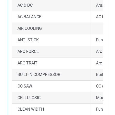
AC & DC
Arus AC: M
AC BALANCE
AC balance
AIR COOLING
ANTI STICK
Fungsi an
ARC FORCE
Arc force 
ARC TRAIT
Arc Trait 
BUILT-IN COMPRESSOR
Built-in 
CC SAW
CC (Consta
CELLULOSIC
Mode Cellu
CLEAN WIDTH
Fungsi cle