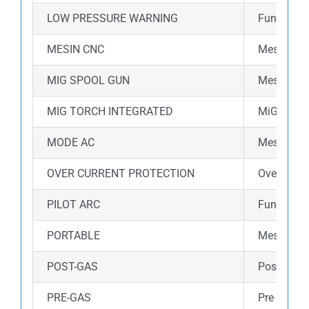
LOW PRESSURE WARNING
Fungsi lo
MESIN CNC
Mesin ini
MIG SPOOL GUN
Mesin ini
MIG TORCH INTEGRATED
MiG torch
MODE AC
Mesin ini
OVER CURRENT PROTECTION
Over curre
PILOT ARC
Fungsi Pil
PORTABLE
Mesin las 
POST-GAS
Post gas 
PRE-GAS
Pre gas a