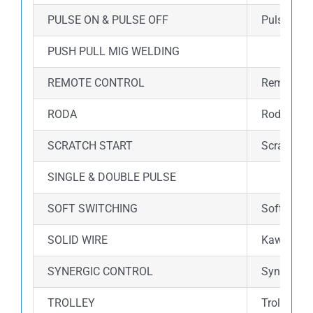
PULSE ON & PULSE OFF
Pulse wel
PUSH PULL MIG WELDING
REMOTE CONTROL
Remote co
RODA
Roda dalam
SCRATCH START
Scratch s
SINGLE & DOUBLE PULSE
SOFT SWITCHING
Soft switc
SOLID WIRE
Kawat ini
SYNERGIC CONTROL
Synergic 
TROLLEY
Trolley d