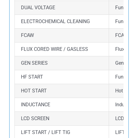
DUAL VOLTAGE
Fungsi du
ELECTROCHEMICAL CLEANING
Fungsi el
FCAW
FCAW (Flux
FLUX CORED WIRE / GASLESS
Flux core
GEN SERIES
Gen Series
HF START
Fungsi HF 
HOT START
Hot start
INDUCTANCE
Inductance
LCD SCREEN
LCD Displ
LIFT START / LIFT TIG
LIFT STAR