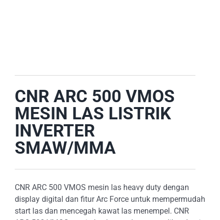
E-CATALOG
OUR LOCATION
SEARCH
FOR:
CNR ARC 500 VMOS
MESIN LAS LISTRIK
INVERTER
SMAW/MMA
CNR ARC 500 VMOS mesin las heavy duty dengan
display digital dan fitur Arc Force untuk mempermudah
start las dan mencegah kawat las menempel. CNR