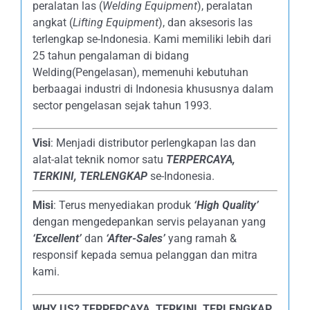
peralatan las (
Welding Equipment
), peralatan
angkat (
Lifting Equipment
), dan aksesoris las
terlengkap se-Indonesia. Kami memiliki lebih dari
25 tahun pengalaman di bidang
Welding(Pengelasan), memenuhi kebutuhan
berbaagai industri di Indonesia khususnya dalam
sector pengelasan sejak tahun 1993.
Visi
: Menjadi distributor perlengkapan las dan
alat-alat teknik nomor satu
TERPERCAYA
,
TERKINI, TERLENGKAP
se-Indonesia.
Misi
: Terus menyediakan produk
‘High Quality’
dengan mengedepankan servis pelayanan yang
‘Excellent’
dan
‘After-Sales’
yang ramah &
responsif kepada semua pelanggan dan mitra
kami.
WHY US?
TERPERCAYA, TERKINI, TERLENGKAP