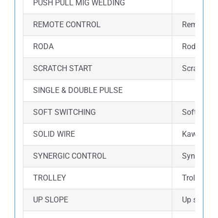
PUSH PULL MIG WELDING
REMOTE CONTROL
Remote co
RODA
Roda dalam
SCRATCH START
Scratch s
SINGLE & DOUBLE PULSE
SOFT SWITCHING
Soft switc
SOLID WIRE
Kawat ini
SYNERGIC CONTROL
Synergic 
TROLLEY
Trolley d
UP SLOPE
Up slope 