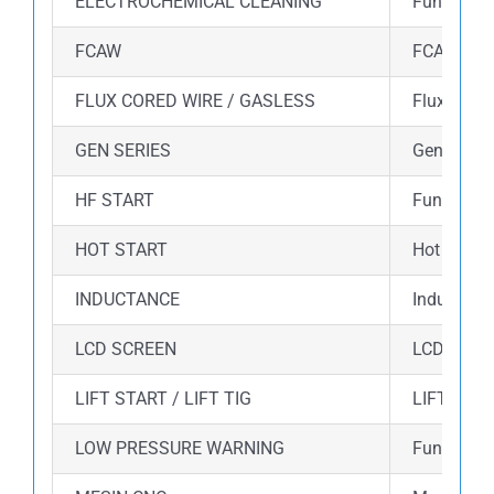
ELECTROCHEMICAL CLEANING
Fungsi el
FCAW
FCAW (Flux
FLUX CORED WIRE / GASLESS
Flux core
GEN SERIES
Gen Series
HF START
Fungsi HF 
HOT START
Hot start
INDUCTANCE
Inductance
LCD SCREEN
LCD Displ
LIFT START / LIFT TIG
LIFT STAR
LOW PRESSURE WARNING
Fungsi lo