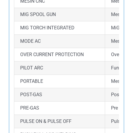
MESIN CNC
Mesin ini
MIG SPOOL GUN
Mesin ini
MIG TORCH INTEGRATED
MiG torch
MODE AC
Mesin ini
OVER CURRENT PROTECTION
Over curre
PILOT ARC
Fungsi Pil
PORTABLE
Mesin las 
POST-GAS
Post gas 
PRE-GAS
Pre gas a
PULSE ON & PULSE OFF
Pulse wel