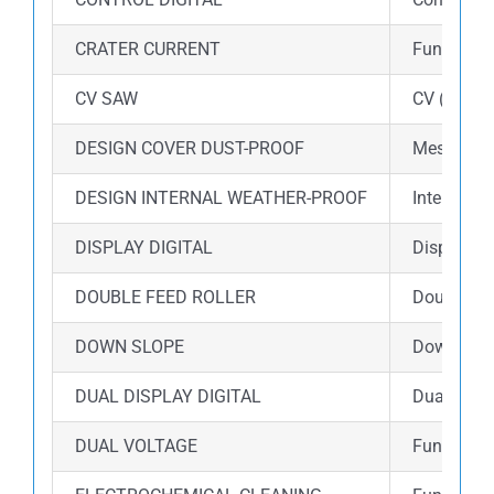
CRATER CURRENT
Fungsi Cr
CV SAW
CV (Consta
DESIGN COVER DUST-PROOF
Mesin dil
DESIGN INTERNAL WEATHER-PROOF
Internal m
DISPLAY DIGITAL
Display d
DOUBLE FEED ROLLER
Double fe
DOWN SLOPE
Down slope
DUAL DISPLAY DIGITAL
Dual disp
DUAL VOLTAGE
Fungsi du