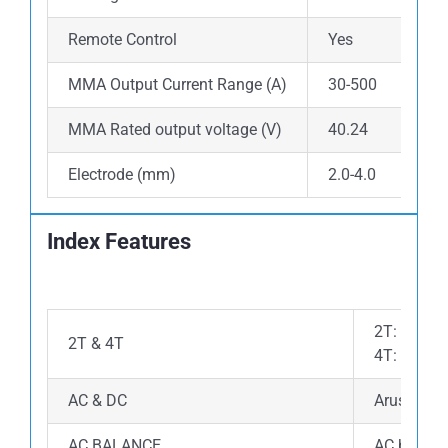
Remote Control
Yes
MMA Output Current Range (A)
30-500
MMA Rated output voltage (V)
40.24
Electrode (mm)
2.0-4.0
Index Features
2T: Pengel
2T & 4T
4T: Pengel
AC & DC
Arus AC: M
AC BALANCE
AC balance