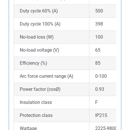
Duty cycle 60% (A)
500
Duty cycle 100% (A)
398
No-load loss (W)
100
No-load voltage (V)
65
Efficiency (%)
85
Arc force current range (A)
0-100
Power factor (cosØ)
0.93
Insulation class
F
Protection class
IP21S
Wattage
2225-9800