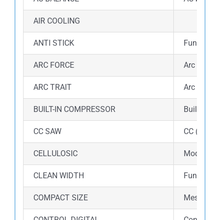
AIR COOLING
ANTI STICK
Fungsi an
ARC FORCE
Arc force 
ARC TRAIT
Arc Trait 
BUILT-IN COMPRESSOR
Built-in 
CC SAW
CC (Consta
CELLULOSIC
Mode Cellu
CLEAN WIDTH
Fungsi cle
COMPACT SIZE
Mesin las 
CONTROL DIGITAL
Control di