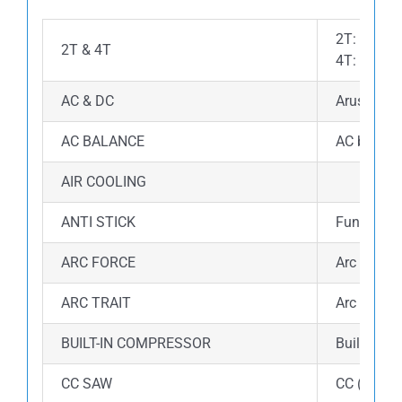
2T: Pengel
2T & 4T
4T: Pengel
AC & DC
Arus AC: M
AC BALANCE
AC balance
AIR COOLING
ANTI STICK
Fungsi an
ARC FORCE
Arc force 
ARC TRAIT
Arc Trait 
BUILT-IN COMPRESSOR
Built-in 
CC SAW
CC (Consta