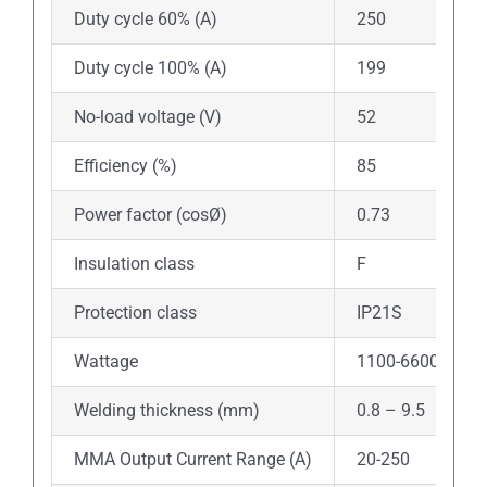
Duty cycle 60% (A)
250
Duty cycle 100% (A)
199
No-load voltage (V)
52
Efficiency (%)
85
Power factor (cosØ)
0.73
Insulation class
F
Protection class
IP21S
Wattage
1100-6600
Welding thickness (mm)
0.8 – 9.5
MMA Output Current Range (A)
20-250