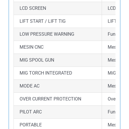
LCD SCREEN
LCD Displ
LIFT START / LIFT TIG
LIFT STAR
LOW PRESSURE WARNING
Fungsi lo
MESIN CNC
Mesin ini
MIG SPOOL GUN
Mesin ini
MIG TORCH INTEGRATED
MiG torch
MODE AC
Mesin ini
OVER CURRENT PROTECTION
Over curre
PILOT ARC
Fungsi Pil
PORTABLE
Mesin las 