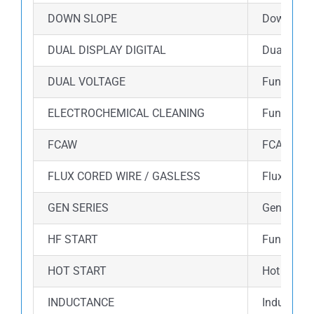
DOWN SLOPE
Down slope
DUAL DISPLAY DIGITAL
Dual disp
DUAL VOLTAGE
Fungsi du
ELECTROCHEMICAL CLEANING
Fungsi el
FCAW
FCAW (Flux
FLUX CORED WIRE / GASLESS
Flux core
GEN SERIES
Gen Series
HF START
Fungsi HF 
HOT START
Hot start
INDUCTANCE
Inductance