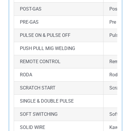
POST-GAS
Post gas 
PRE-GAS
Pre gas a
PULSE ON & PULSE OFF
Pulse wel
PUSH PULL MIG WELDING
REMOTE CONTROL
Remote co
RODA
Roda dalam
SCRATCH START
Scratch s
SINGLE & DOUBLE PULSE
SOFT SWITCHING
Soft switc
SOLID WIRE
Kawat ini