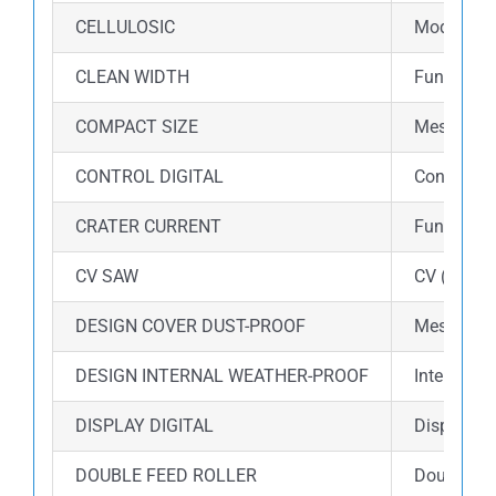
CELLULOSIC
Mode Cellu
CLEAN WIDTH
Fungsi cle
COMPACT SIZE
Mesin las 
CONTROL DIGITAL
Control di
CRATER CURRENT
Fungsi Cr
CV SAW
CV (Consta
DESIGN COVER DUST-PROOF
Mesin dil
DESIGN INTERNAL WEATHER-PROOF
Internal m
DISPLAY DIGITAL
Display d
DOUBLE FEED ROLLER
Double fe