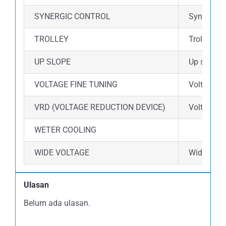
SYNERGIC CONTROL
Synergic 
TROLLEY
Trolley d
UP SLOPE
Up slope 
VOLTAGE FINE TUNING
Voltage fi
VRD (VOLTAGE REDUCTION DEVICE)
Voltage R
WETER COOLING
WIDE VOLTAGE
Wide volta
Ulasan
Belum ada ulasan.