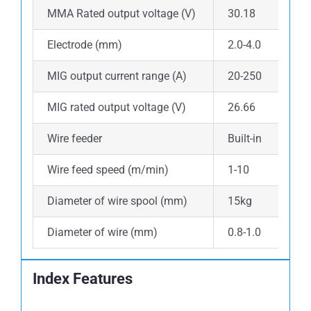
MMA Rated output voltage (V)
30.18
Electrode (mm)
2.0-4.0
MIG output current range (A)
20-250
MIG rated output voltage (V)
26.66
Wire feeder
Built-in
Wire feed speed (m/min)
1-10
Diameter of wire spool (mm)
15kg
Diameter of wire (mm)
0.8-1.0
Index Features