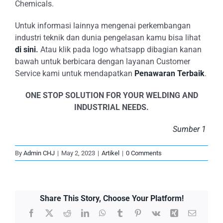
Chemicals.
Untuk informasi lainnya mengenai perkembangan
industri teknik dan dunia pengelasan kamu bisa lihat
di sini
.
Atau klik pada logo whatsapp dibagian kanan
bawah untuk berbicara dengan layanan Customer
Service kami untuk mendapatkan
Penawaran Terbaik
.
ONE STOP SOLUTION FOR YOUR WELDING AND
INDUSTRIAL NEEDS.
Sumber 1
By
Admin CHJ
|
May 2, 2023
|
Artikel
|
0 Comments
Share This Story, Choose Your Platform!
Facebook
X
Reddit
LinkedIn
WhatsApp
Tumblr
Pinterest
Vk
Xing
Email