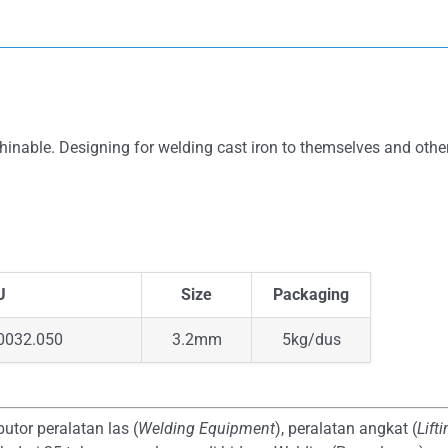
hinable. Designing for welding cast iron to themselves and othe
U
Size
Packaging
0032.050
3.2mm
5kg/dus
butor peralatan las (
Welding Equipment
), peralatan angkat (
Lift