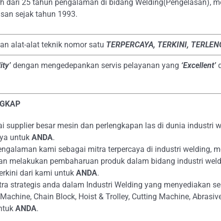
bih dari 25 tahun pengalaman di bidang Welding(Pengelasan), m
san sejak tahun 1993.
dan alat-alat teknik nomor satu
TERPERCAYA
, TERKINI, TERLE
ity’
dengan mengedepankan servis pelayanan yang
‘Excellent’
NGKAP
supplier besar mesin dan perlengkapan las di dunia industri we
aya untuk
ANDA
.
alaman kami sebagai mitra terpercaya di industri welding, m
an melakukan pembaharuan produk dalam bidang industri weld
erkini dari kami untuk
ANDA
.
ra strategis anda dalam Industri Welding yang menyediakan s
g Machine, Chain Block, Hoist & Trolley, Cutting Machine, Abras
ntuk
ANDA
.