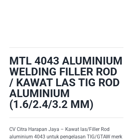
E-CATALOG
OUR LOCATION
SEARCH
FOR:
MTL 4043 ALUMINIUM
WELDING FILLER ROD
/ KAWAT LAS TIG ROD
ALUMINIUM
(1.6/2.4/3.2 MM)
CV Citra Harapan Jaya – Kawat las/Filler Rod
aluminium 4043 untuk pengelasan TIG/GTAW merk