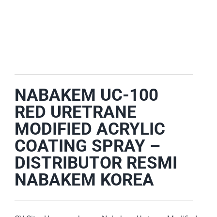
E-CATALOG
OUR LOCATION
SEARCH
FOR:
NABAKEM UC-100
RED URETRANE
MODIFIED ACRYLIC
COATING SPRAY –
DISTRIBUTOR RESMI
NABAKEM KOREA