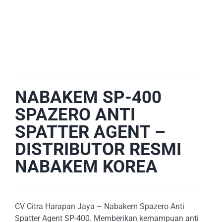
E-CATALOG
OUR LOCATION
SEARCH
FOR:
NABAKEM SP-400
SPAZERO ANTI
SPATTER AGENT –
DISTRIBUTOR RESMI
NABAKEM KOREA
CV Citra Harapan Jaya – Nabakem Spazero Anti
Spatter Agent SP-400. Memberikan kemampuan anti