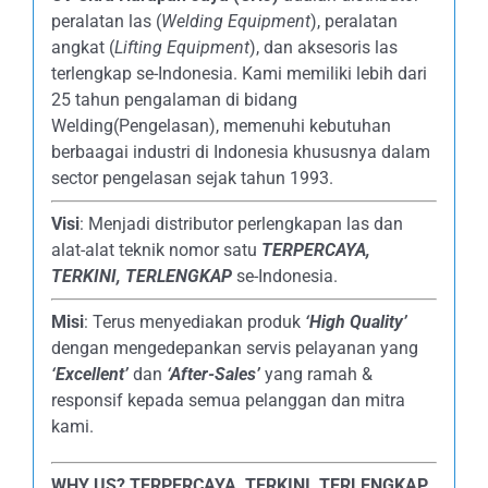
peralatan las (
Welding Equipment
), peralatan
angkat (
Lifting Equipment
), dan aksesoris las
terlengkap se-Indonesia. Kami memiliki lebih dari
25 tahun pengalaman di bidang
Welding(Pengelasan), memenuhi kebutuhan
berbaagai industri di Indonesia khususnya dalam
sector pengelasan sejak tahun 1993.
Visi
: Menjadi distributor perlengkapan las dan
alat-alat teknik nomor satu
TERPERCAYA
,
TERKINI, TERLENGKAP
se-Indonesia.
Misi
: Terus menyediakan produk
‘High Quality’
dengan mengedepankan servis pelayanan yang
‘Excellent’
dan
‘After-Sales’
yang ramah &
responsif kepada semua pelanggan dan mitra
kami.
WHY US?
TERPERCAYA, TERKINI, TERLENGKAP