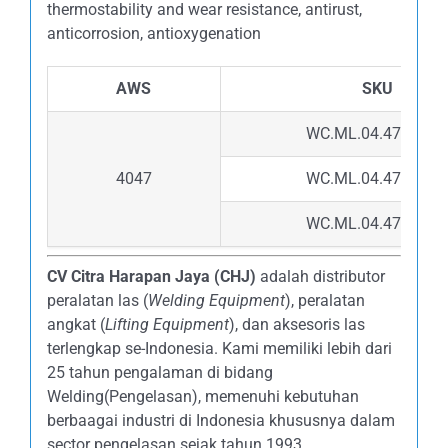
thermostability and wear resistance, antirust,
anticorrosion, antioxygenation
AWS
SKU
WC.ML.04.4716.03
4047
WC.ML.04.4724.03
WC.ML.04.4732.03
CV Citra Harapan Jaya (CHJ)
adalah distributor
peralatan las (
Welding Equipment
), peralatan
angkat (
Lifting Equipment
), dan aksesoris las
terlengkap se-Indonesia. Kami memiliki lebih dari
25 tahun pengalaman di bidang
Welding(Pengelasan), memenuhi kebutuhan
berbaagai industri di Indonesia khususnya dalam
sector pengelasan sejak tahun 1993.