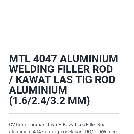
E-CATALOG
OUR LOCATION
SEARCH
FOR:
MTL 4047 ALUMINIUM
WELDING FILLER ROD
/ KAWAT LAS TIG ROD
ALUMINIUM
(1.6/2.4/3.2 MM)
CV Citra Harapan Jaya – Kawat las/Filler Rod
aluminium 4047 untuk pengelasan TIG/GTAW merk