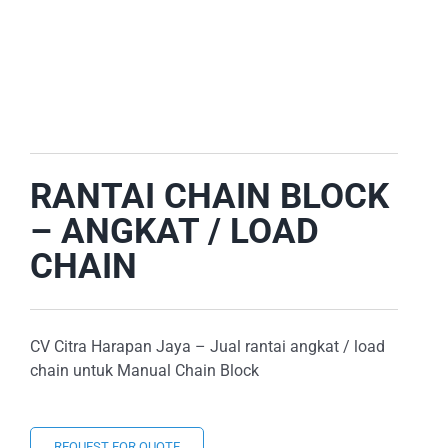
E-CATALOG
OUR LOCATION
SEARCH
FOR:
RANTAI CHAIN BLOCK
– ANGKAT / LOAD
CHAIN
CV Citra Harapan Jaya – Jual rantai angkat / load
chain untuk Manual Chain Block
REQUEST FOR QUOTE