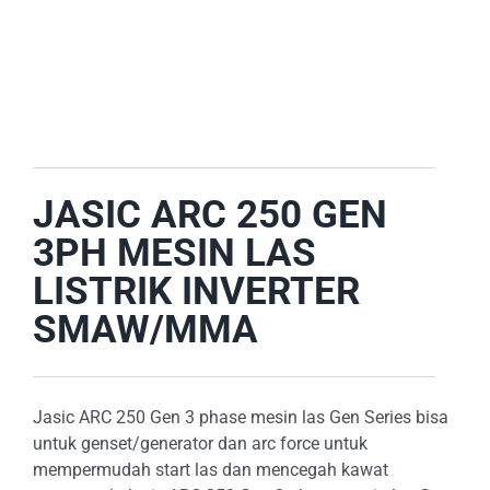
E-CATALOG
OUR LOCATION
SEARCH
FOR:
JASIC ARC 250 GEN
3PH MESIN LAS
LISTRIK INVERTER
SMAW/MMA
Jasic ARC 250 Gen 3 phase mesin las Gen Series bisa
untuk genset/generator dan arc force untuk
mempermudah start las dan mencegah kawat