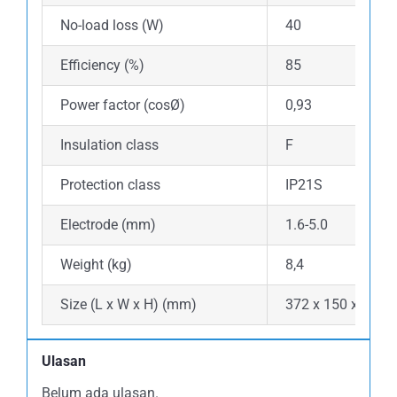
No-load loss (W)
40
Efficiency (%)
85
Power factor (cosØ)
0,93
Insulation class
F
Protection class
IP21S
Electrode (mm)
1.6-5.0
Weight (kg)
8,4
Size (L x W x H) (mm)
372 x 150 x 280
Ulasan
Belum ada ulasan.