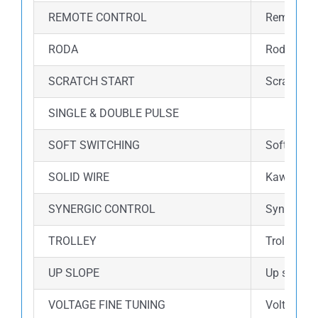
REMOTE CONTROL
Remote co
RODA
Roda dalam
SCRATCH START
Scratch s
SINGLE & DOUBLE PULSE
SOFT SWITCHING
Soft switc
SOLID WIRE
Kawat ini
SYNERGIC CONTROL
Synergic 
TROLLEY
Trolley d
UP SLOPE
Up slope 
VOLTAGE FINE TUNING
Voltage fi