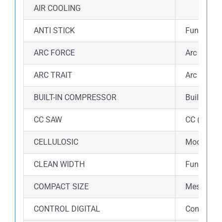
AIR COOLING
ANTI STICK
Fungsi an
ARC FORCE
Arc force 
ARC TRAIT
Arc Trait 
BUILT-IN COMPRESSOR
Built-in 
CC SAW
CC (Consta
CELLULOSIC
Mode Cellu
CLEAN WIDTH
Fungsi cle
COMPACT SIZE
Mesin las 
CONTROL DIGITAL
Control di