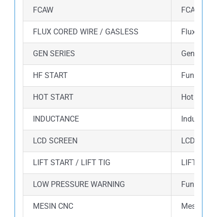
FCAW
FCAW (Flux
FLUX CORED WIRE / GASLESS
Flux core
GEN SERIES
Gen Series
HF START
Fungsi HF 
HOT START
Hot start
INDUCTANCE
Inductance
LCD SCREEN
LCD Displ
LIFT START / LIFT TIG
LIFT STAR
LOW PRESSURE WARNING
Fungsi lo
MESIN CNC
Mesin ini