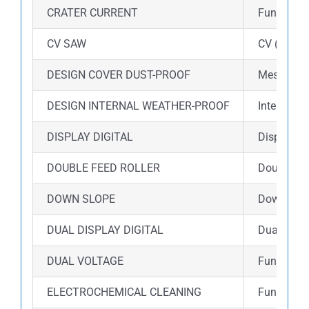
CRATER CURRENT
Fungsi Cr
CV SAW
CV (Consta
DESIGN COVER DUST-PROOF
Mesin dil
DESIGN INTERNAL WEATHER-PROOF
Internal m
DISPLAY DIGITAL
Display d
DOUBLE FEED ROLLER
Double fe
DOWN SLOPE
Down slope
DUAL DISPLAY DIGITAL
Dual disp
DUAL VOLTAGE
Fungsi du
ELECTROCHEMICAL CLEANING
Fungsi el