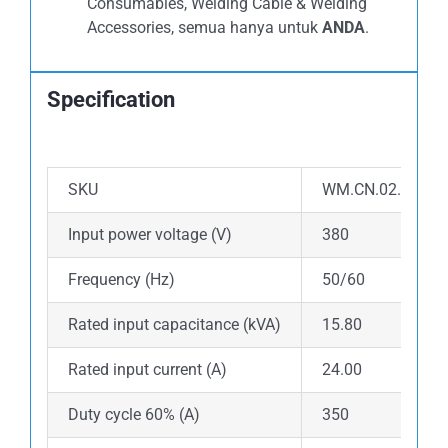
Consumables, Welding Cable & Welding
Accessories, semua hanya untuk
ANDA
.
Specification
SKU
WM.CN.02.0350.
Input power voltage (V)
380
Frequency (Hz)
50/60
Rated input capacitance (kVA)
15.80
Rated input current (A)
24.00
Duty cycle 60% (A)
350