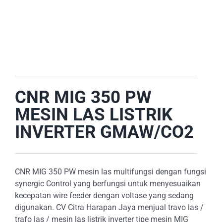
E-CATALOG
OUR LOCATION
SEARCH
FOR:
CNR MIG 350 PW
MESIN LAS LISTRIK
INVERTER GMAW/CO2
CNR MIG 350 PW mesin las multifungsi dengan fungsi
synergic Control yang berfungsi untuk menyesuaikan
kecepatan wire feeder dengan voltase yang sedang
digunakan. CV Citra Harapan Jaya menjual travo las /
trafo las / mesin las listrik inverter tipe mesin MIG