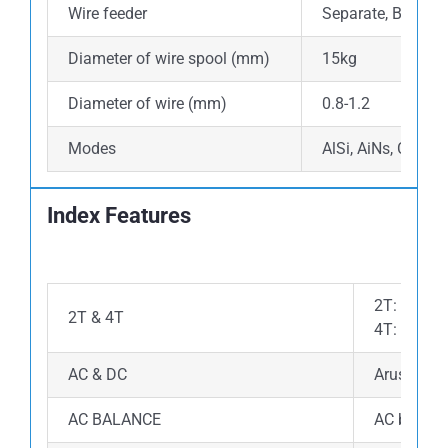
Wire feeder
Separate, Binzel 
Diameter of wire spool (mm)
15kg
Diameter of wire (mm)
0.8-1.2
Modes
AlSi, AiNs, Cu, SS
Index Features
2T: Pengel
2T & 4T
4T: Pengel
AC & DC
Arus AC: M
AC BALANCE
AC balance