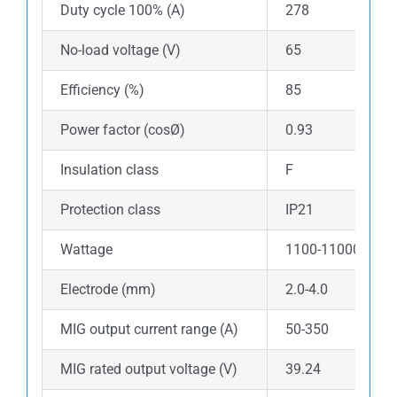
Duty cycle 100% (A)
278
No-load voltage (V)
65
Efficiency (%)
85
Power factor (cosØ)
0.93
Insulation class
F
Protection class
IP21
Wattage
1100-11000
Electrode (mm)
2.0-4.0
MIG output current range (A)
50-350
MIG rated output voltage (V)
39.24