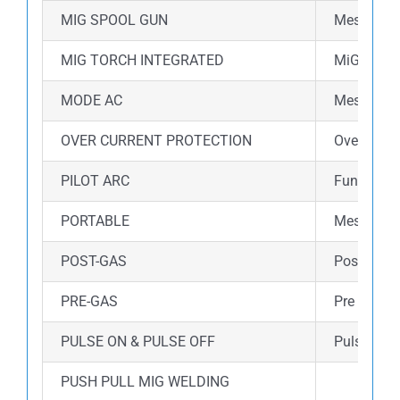
MIG SPOOL GUN
Mesin ini
MIG TORCH INTEGRATED
MiG torch
MODE AC
Mesin ini
OVER CURRENT PROTECTION
Over curre
PILOT ARC
Fungsi Pil
PORTABLE
Mesin las 
POST-GAS
Post gas 
PRE-GAS
Pre gas a
PULSE ON & PULSE OFF
Pulse wel
PUSH PULL MIG WELDING