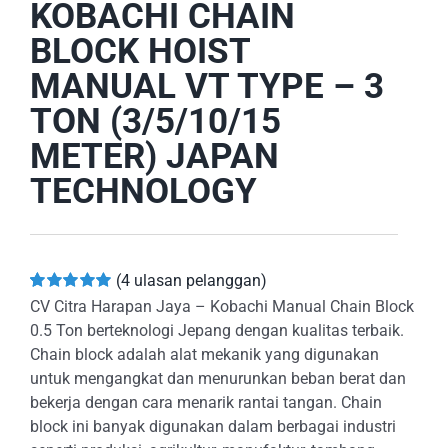
KOBACHI CHAIN
BLOCK HOIST
MANUAL VT TYPE – 3
TON (3/5/10/15
METER) JAPAN
TECHNOLOGY
(
4
ulasan pelanggan)
Peringkat
4
CV Citra Harapan Jaya – Kobachi Manual Chain Block
5.00
dari 5
0.5 Ton berteknologi Jepang dengan kualitas terbaik.
berdasarkan
penilaian
Chain block adalah alat mekanik yang digunakan
pelanggan
untuk mengangkat dan menurunkan beban berat dan
bekerja dengan cara menarik rantai tangan. Chain
block ini banyak digunakan dalam berbagai industri