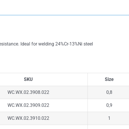
sistance. Ideal for welding 24%Cr-13%Ni steel
SKU
Size
WC.WX.02.3908.022
0,8
WC.WX.02.3909.022
0,9
WC.WX.02.3910.022
1