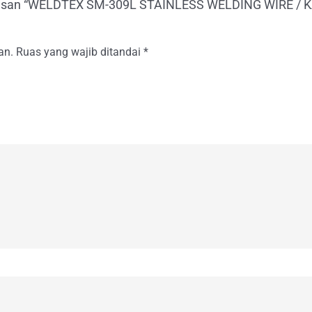
ulasan “WELDTEX SM-309L STAINLESS WELDING WIRE /
an.
Ruas yang wajib ditandai
*