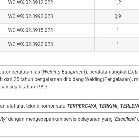
WC.WX.02.3912.022
1,2
WC.WX.02.3992.023
0,9
WC.WX.02.3915.022
1
WC.WX.02.3922.023
1
butor peralatan las (
Welding Equipment
), peralatan angkat (
Lift
bih dari 25 tahun pengalaman di bidang Welding(Pengelasan), m
san sejak tahun 1993.
dan alat-alat teknik nomor satu
TERPERCAYA
, TERKINI, TERLE
ity’
dengan mengedepankan servis pelayanan yang
‘Excellent’