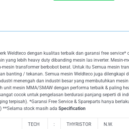
erk Weldteco dengan kualitas terbaik dan garansi free service
in yang lebih heavy duty dibanding mesin las inverter. Mesin-me
-mesin transformer berbobot berat. Untuk itu Semua mesin tr
n banting / tekanan. Semua mesin Weldteco juga dilengkapi de
ndustri menengah dan industri besar yang membutuhkan mesin 
lah unit mesin MMA/SMAW dengan performa terbaik & paling hea
sangat cocok untuk pengelasan berdurasi panjang seperti di indu
ng terpisah). *Garansi Free Service & Spareparts hanya berlaku
a) **Selama stock masih ada
Specification
TECH
:
THYRISTOR
N.W.