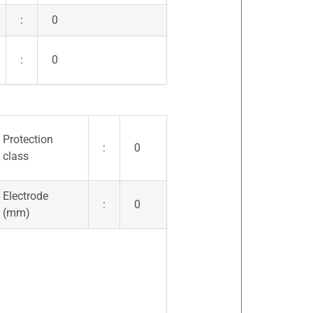
:
0
:
0
Protection
:
0
class
Electrode
:
0
(mm)