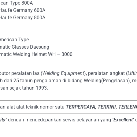
ican Type 800A
 Haufe Germany 600A
 Haufe Germany 800A
merican Type
matic Glasses Daesung
matic Welding Helmet WH – 3000
butor peralatan las (
Welding Equipment
), peralatan angkat (
Lift
bih dari 25 tahun pengalaman di bidang Welding(Pengelasan), m
san sejak tahun 1993.
dan alat-alat teknik nomor satu
TERPERCAYA
, TERKINI, TERLE
ity’
dengan mengedepankan servis pelayanan yang
‘Excellent’