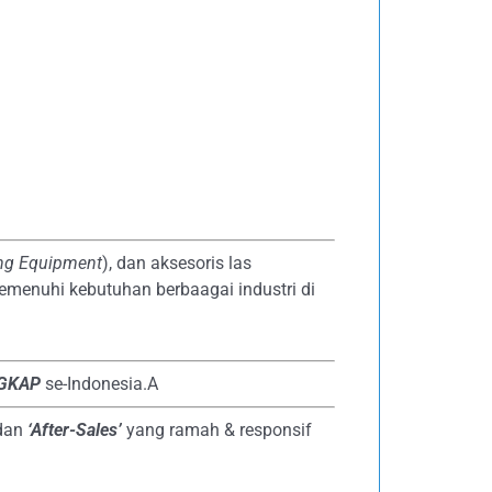
ing Equipment
), dan aksesoris las
emenuhi kebutuhan berbaagai industri di
NGKAP
se-Indonesia.A
dan
‘After-Sales’
yang ramah & responsif