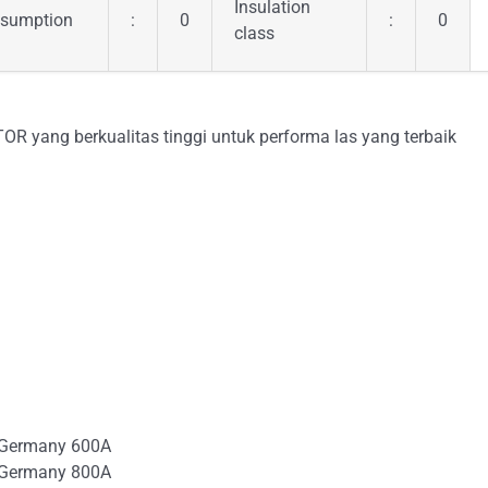
Insulation
sumption
:
0
:
0
class
yang berkualitas tinggi untuk performa las yang terbaik
 Germany 600A
 Germany 800A