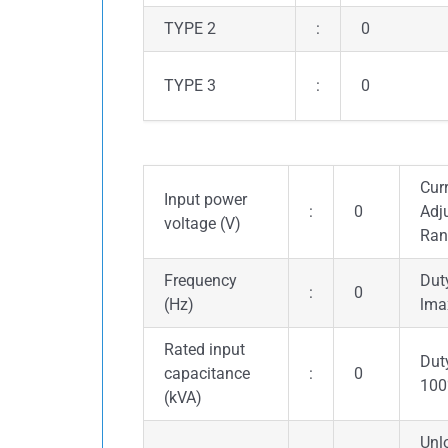
TYPE 2
:
0
TYPE 3
:
0
Cur
Input power
:
0
Adj
voltage (V)
Ran
Frequency
Dut
:
0
(Hz)
lmax
Rated input
Dut
capacitance
:
0
100
(kVA)
Unl