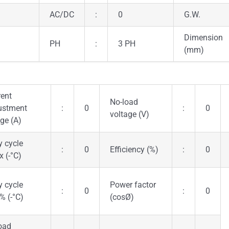
AC/DC
:
0
G.W.
Dimension
PH
:
3 PH
(mm)
rent
No-load
ustment
:
0
:
0
voltage (V)
ge (A)
y cycle
:
0
Efficiency (%)
:
0
 (-°C)
y cycle
Power factor
:
0
:
0
% (-°C)
(cosØ)
oad