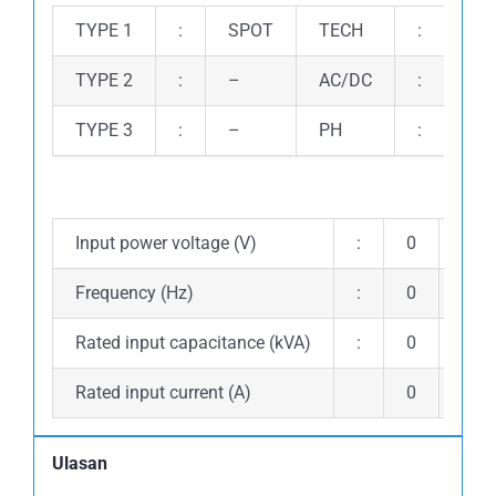
TYPE 1
:
SPOT
TECH
:
0
TYPE 2
:
–
AC/DC
:
0
TYPE 3
:
–
PH
:
2 P
Input power voltage (V)
:
0
Duty
Frequency (Hz)
:
0
Duty
Rated input capacitance (kVA)
:
0
No-l
Rated input current (A)
0
No-l
Ulasan