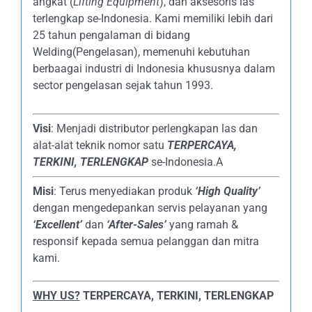
angkat (
Lifting Equipment
), dan aksesoris las
terlengkap se-Indonesia. Kami memiliki lebih dari
25 tahun pengalaman di bidang
Welding(Pengelasan), memenuhi kebutuhan
berbaagai industri di Indonesia khususnya dalam
sector pengelasan sejak tahun 1993.
Visi
: Menjadi distributor perlengkapan las dan
alat-alat teknik nomor satu
TERPERCAYA
,
TERKINI, TERLENGKAP
se-Indonesia.A
Misi
: Terus menyediakan produk
‘High Quality’
dengan mengedepankan servis pelayanan yang
‘Excellent’
dan
‘After-Sales’
yang ramah &
responsif kepada semua pelanggan dan mitra
kami.
WHY US?
TERPERCAYA, TERKINI, TERLENGKAP