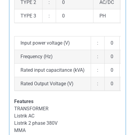
TYPE 2
:
0
AC/DC
:
TYPE 3
:
0
PH
:
Input power voltage (V)
:
0
Curr
Frequency (Hz)
:
0
Duty
Rated input capacitance (kVA)
:
0
Duty
Rated Output Voltage (V)
:
0
Unl
Features
TRANSFORMER
Listrik AC
Listrik 2 phase 380V
MMA