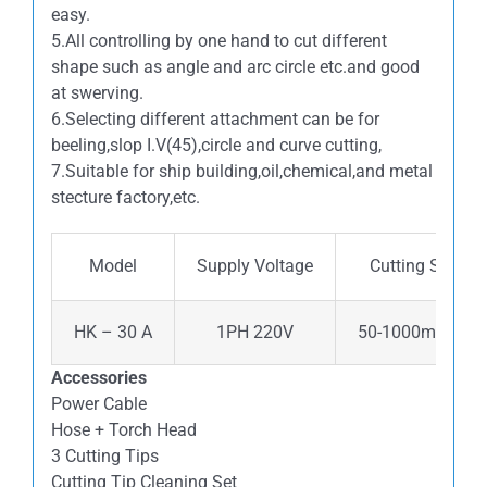
easy.
5.All controlling by one hand to cut different
shape such as angle and arc circle etc.and good
at swerving.
6.Selecting different attachment can be for
beeling,slop I.V(45),circle and curve cutting,
7.Suitable for ship building,oil,chemical,and metal
stecture factory,etc.
Model
Supply Voltage
Cutting Speed
HK – 30 A
1PH 220V
50-1000mm/mn
Accessories
Power Cable
Hose + Torch Head
3 Cutting Tips
Cutting Tip Cleaning Set