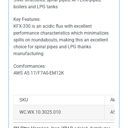
boilers and LPG tanks
Key Features:
KFX-330 is an acidic flux with excellent
performance characteristics which minimalizes
spills on roundabouts, making this an excellent
choice for spiral pipes and LPG thanks
manufacturing
Comformances:
AWS A5.17/F7A0-EM12K
SKU
AWS & S
WC.WX.10.3025.010
A5.17/F