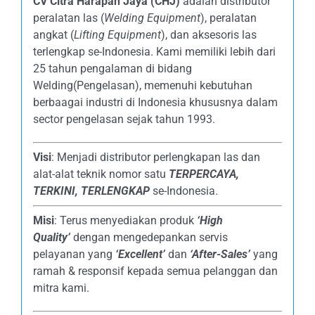
CV Citra Harapan Jaya (CHJ)
adalah distributor
peralatan las (
Welding Equipment
), peralatan
angkat (
Lifting Equipment
), dan aksesoris las
terlengkap se-Indonesia. Kami memiliki lebih dari
25 tahun pengalaman di bidang
Welding(Pengelasan), memenuhi kebutuhan
berbaagai industri di Indonesia khususnya dalam
sector pengelasan sejak tahun 1993.
Visi
: Menjadi distributor perlengkapan las dan
alat-alat teknik nomor satu
TERPERCAYA
,
TERKINI, TERLENGKAP
se-Indonesia.
Misi
: Terus menyediakan produk
‘High
Quality’
dengan mengedepankan servis
pelayanan yang
‘Excellent’
dan
‘After-Sales’
yang
ramah & responsif kepada semua pelanggan dan
mitra kami.