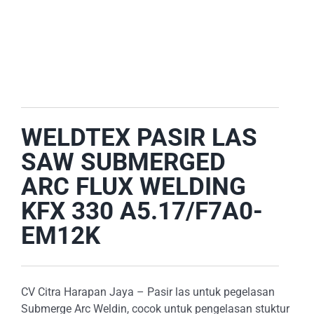
E-CATALOG
OUR LOCATION
SEARCH
FOR:
WELDTEX PASIR LAS
SAW SUBMERGED
ARC FLUX WELDING
KFX 330 A5.17/F7A0-
EM12K
CV Citra Harapan Jaya – Pasir las untuk pegelasan
Submerge Arc Weldin, cocok untuk pengelasan stuktur