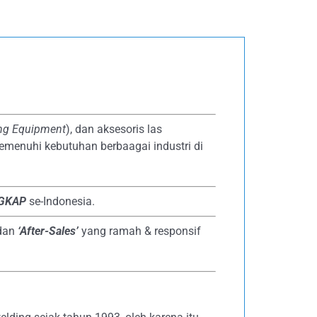
ing Equipment
), dan aksesoris las
emenuhi kebutuhan berbaagai industri di
NGKAP
se-Indonesia.
dan
‘After-Sales’
yang ramah & responsif