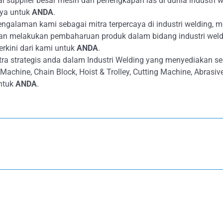
supplier besar mesin dan perlengkapan las di dunia industri we
aya untuk
ANDA
.
alaman kami sebagai mitra terpercaya di industri welding, m
an melakukan pembaharuan produk dalam bidang industri weld
erkini dari kami untuk
ANDA
.
ra strategis anda dalam Industri Welding yang menyediakan s
g Machine, Chain Block, Hoist & Trolley, Cutting Machine, Abras
ntuk
ANDA
.