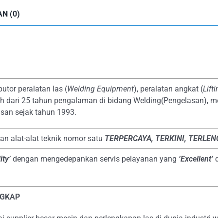
N (0)
butor peralatan las (
Welding Equipment
), peralatan angkat (
Lift
bih dari 25 tahun pengalaman di bidang Welding(Pengelasan), m
san sejak tahun 1993.
dan alat-alat teknik nomor satu
TERPERCAYA
, TERKINI, TERLE
ity’
dengan mengedepankan servis pelayanan yang
‘Excellent’
NGKAP