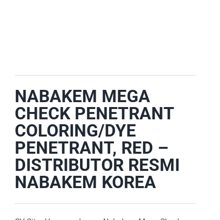
E-CATALOG
OUR LOCATION
SEARCH
FOR:
NABAKEM MEGA
CHECK PENETRANT
COLORING/DYE
PENETRANT, RED –
DISTRIBUTOR RESMI
NABAKEM KOREA