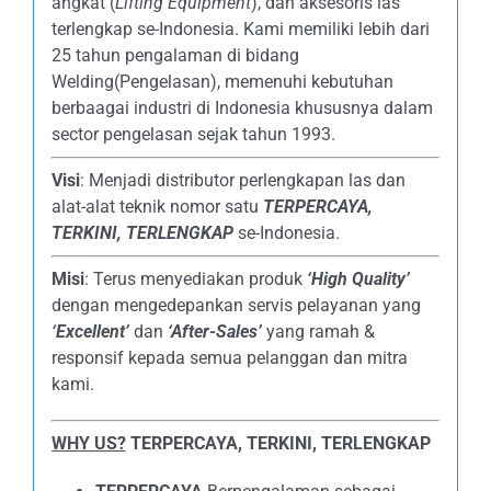
angkat (
Lifting Equipment
), dan aksesoris las
terlengkap se-Indonesia. Kami memiliki lebih dari
25 tahun pengalaman di bidang
Welding(Pengelasan), memenuhi kebutuhan
berbaagai industri di Indonesia khususnya dalam
sector pengelasan sejak tahun 1993.
Visi
: Menjadi distributor perlengkapan las dan
alat-alat teknik nomor satu
TERPERCAYA
,
TERKINI, TERLENGKAP
se-Indonesia.
Misi
: Terus menyediakan produk
‘High Quality’
dengan mengedepankan servis pelayanan yang
‘Excellent’
dan
‘After-Sales’
yang ramah &
responsif kepada semua pelanggan dan mitra
kami.
WHY US?
TERPERCAYA, TERKINI, TERLENGKAP