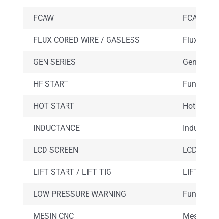
FCAW
FCAW (Flux
FLUX CORED WIRE / GASLESS
Flux core
GEN SERIES
Gen Series
HF START
Fungsi HF 
HOT START
Hot start
INDUCTANCE
Inductance
LCD SCREEN
LCD Displ
LIFT START / LIFT TIG
LIFT STAR
LOW PRESSURE WARNING
Fungsi lo
MESIN CNC
Mesin ini