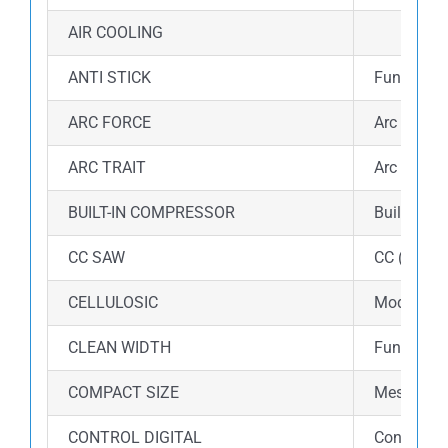
AIR COOLING
ANTI STICK
Fungsi an
ARC FORCE
Arc force 
ARC TRAIT
Arc Trait 
BUILT-IN COMPRESSOR
Built-in 
CC SAW
CC (Consta
CELLULOSIC
Mode Cellu
CLEAN WIDTH
Fungsi cle
COMPACT SIZE
Mesin las 
CONTROL DIGITAL
Control di