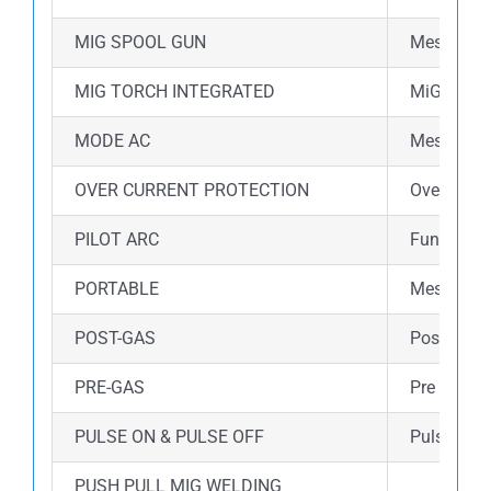
MIG SPOOL GUN
Mesin ini
MIG TORCH INTEGRATED
MiG torch
MODE AC
Mesin ini
OVER CURRENT PROTECTION
Over curre
PILOT ARC
Fungsi Pil
PORTABLE
Mesin las 
POST-GAS
Post gas 
PRE-GAS
Pre gas a
PULSE ON & PULSE OFF
Pulse wel
PUSH PULL MIG WELDING