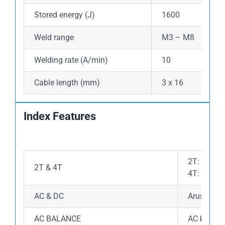
Stored energy (J)
1600
Weld range
M3 – M8
Welding rate (A/min)
10
Cable length (mm)
3 x 16
Index Features
2T: Pengel
2T & 4T
4T: Pengel
AC & DC
Arus AC: M
AC BALANCE
AC balance