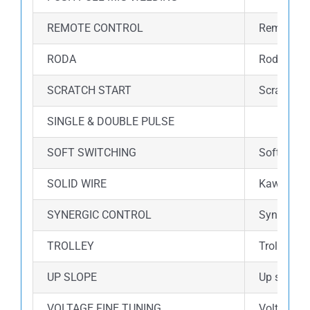
REMOTE CONTROL
Remote co
RODA
Roda dalam
SCRATCH START
Scratch s
SINGLE & DOUBLE PULSE
SOFT SWITCHING
Soft switc
SOLID WIRE
Kawat ini
SYNERGIC CONTROL
Synergic 
TROLLEY
Trolley d
UP SLOPE
Up slope 
VOLTAGE FINE TUNING
Voltage fi