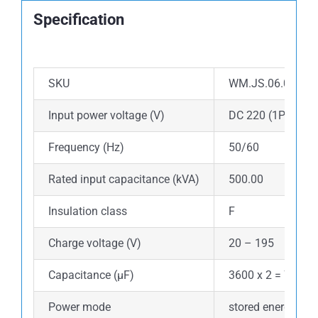
Specification
SKU
WM.JS.06.0008.
Input power voltage (V)
DC 220 (1PH)
Frequency (Hz)
50/60
Rated input capacitance (kVA)
500.00
Insulation class
F
Charge voltage (V)
20 – 195
Capacitance (µF)
3600 x 2 = 7200
Power mode
stored energy