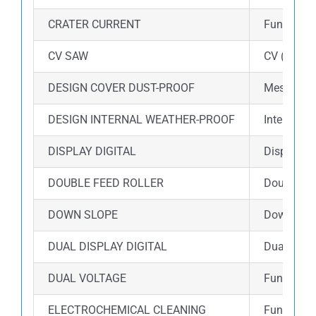
CRATER CURRENT
Fungsi Cr
CV SAW
CV (Consta
DESIGN COVER DUST-PROOF
Mesin dil
DESIGN INTERNAL WEATHER-PROOF
Internal m
DISPLAY DIGITAL
Display d
DOUBLE FEED ROLLER
Double fe
DOWN SLOPE
Down slope
DUAL DISPLAY DIGITAL
Dual disp
DUAL VOLTAGE
Fungsi du
ELECTROCHEMICAL CLEANING
Fungsi el