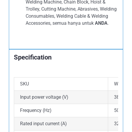
Welding Machine, Chain Block, Hoist &
Trolley, Cutting Machine, Abrasives, Welding
Consumables, Welding Cable & Welding
Accessories, semua hanya untuk
ANDA
.
Specification
SKU
WM.JS.0
Input power voltage (V)
380
Frequency (Hz)
50/60
Rated input current (A)
32.50