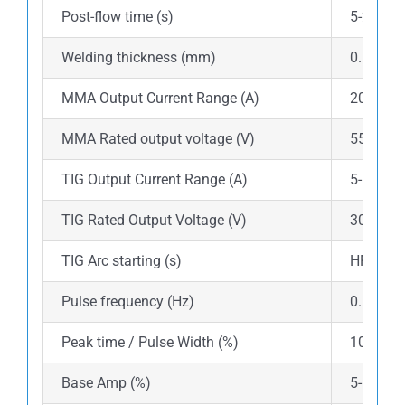
Post-flow time (s)
5-25
Welding thickness (mm)
0.5-18
MMA Output Current Range (A)
20-500
MMA Rated output voltage (V)
55.00
TIG Output Current Range (A)
5-500
TIG Rated Output Voltage (V)
30.00
TIG Arc starting (s)
HF
Pulse frequency (Hz)
0.5-150
Peak time / Pulse Width (%)
10-90
Base Amp (%)
5-500