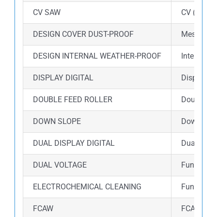
CV SAW
CV (Consta
DESIGN COVER DUST-PROOF
Mesin dil
DESIGN INTERNAL WEATHER-PROOF
Internal m
DISPLAY DIGITAL
Display d
DOUBLE FEED ROLLER
Double fe
DOWN SLOPE
Down slope
DUAL DISPLAY DIGITAL
Dual disp
DUAL VOLTAGE
Fungsi du
ELECTROCHEMICAL CLEANING
Fungsi el
FCAW
FCAW (Flux