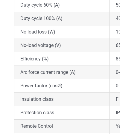
Duty cycle 60% (A)
500
Duty cycle 100% (A)
400
No-load loss (W)
100
No-load voltage (V)
65
Efficiency (%)
85
Arc force current range (A)
0-100
Power factor (cosØ)
0.93
Insulation class
F
Protection class
IP21S
Remote Control
Yes