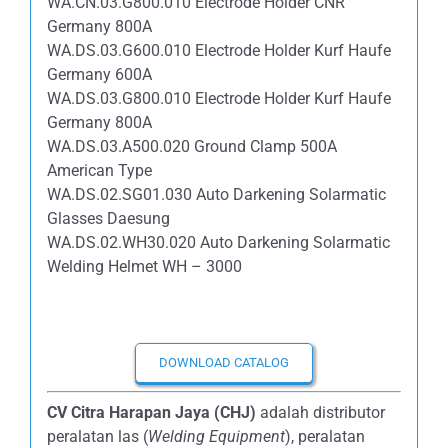
WA.CN.03.G800.010 Electrode Holder CNR
Germany 800A
WA.DS.03.G600.010 Electrode Holder Kurf Haufe
Germany 600A
WA.DS.03.G800.010 Electrode Holder Kurf Haufe
Germany 800A
WA.DS.03.A500.020 Ground Clamp 500A
American Type
WA.DS.02.SG01.030 Auto Darkening Solarmatic
Glasses Daesung
WA.DS.02.WH30.020 Auto Darkening Solarmatic
Welding Helmet WH – 3000
DOWNLOAD CATALOG
CV Citra Harapan Jaya (CHJ)
adalah distributor
peralatan las (
Welding Equipment
), peralatan