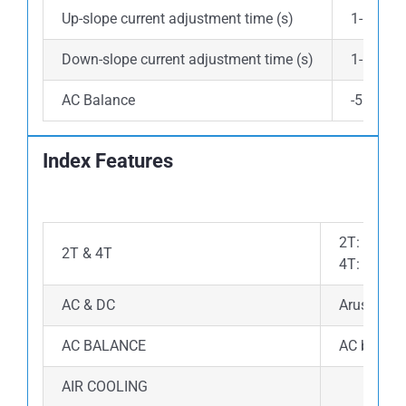
Up-slope current adjustment time (s)
1-5
Down-slope current adjustment time (s)
1-5
AC Balance
-5 ~ +5
Index Features
2T: Pengel
2T & 4T
4T: Pengel
AC & DC
Arus AC: M
AC BALANCE
AC balance
AIR COOLING