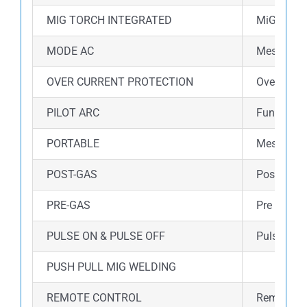
MIG TORCH INTEGRATED
MiG torch
MODE AC
Mesin ini
OVER CURRENT PROTECTION
Over curre
PILOT ARC
Fungsi Pil
PORTABLE
Mesin las 
POST-GAS
Post gas 
PRE-GAS
Pre gas a
PULSE ON & PULSE OFF
Pulse wel
PUSH PULL MIG WELDING
REMOTE CONTROL
Remote co