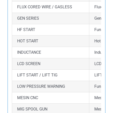
FLUX CORED WIRE / GASLESS
Flux core
GEN SERIES
Gen Series
HF START
Fungsi HF 
HOT START
Hot start
INDUCTANCE
Inductance
LCD SCREEN
LCD Displ
LIFT START / LIFT TIG
LIFT STAR
LOW PRESSURE WARNING
Fungsi lo
MESIN CNC
Mesin ini
MIG SPOOL GUN
Mesin ini