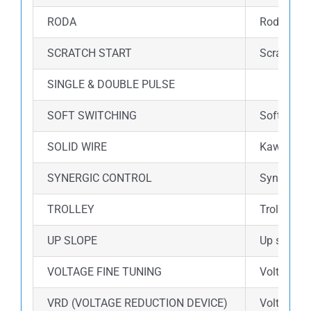
RODA
Roda dalam
SCRATCH START
Scratch s
SINGLE & DOUBLE PULSE
SOFT SWITCHING
Soft switc
SOLID WIRE
Kawat ini
SYNERGIC CONTROL
Synergic 
TROLLEY
Trolley d
UP SLOPE
Up slope 
VOLTAGE FINE TUNING
Voltage fi
VRD (VOLTAGE REDUCTION DEVICE)
Voltage R