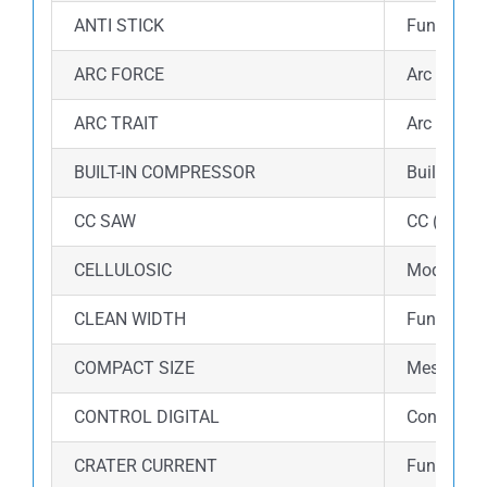
ANTI STICK
Fungsi an
ARC FORCE
Arc force 
ARC TRAIT
Arc Trait 
BUILT-IN COMPRESSOR
Built-in 
CC SAW
CC (Consta
CELLULOSIC
Mode Cellu
CLEAN WIDTH
Fungsi cle
COMPACT SIZE
Mesin las 
CONTROL DIGITAL
Control di
CRATER CURRENT
Fungsi Cr