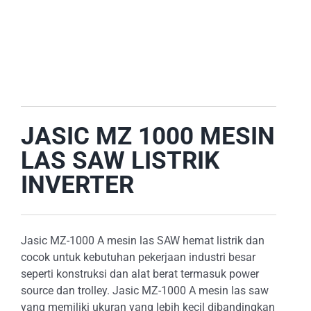
E-CATALOG
OUR LOCATION
SEARCH
FOR:
JASIC MZ 1000 MESIN
LAS SAW LISTRIK
INVERTER
Jasic MZ-1000 A mesin las SAW hemat listrik dan
cocok untuk kebutuhan pekerjaan industri besar
seperti konstruksi dan alat berat termasuk power
source dan trolley. Jasic MZ-1000 A mesin las saw
yang memiliki ukuran yang lebih kecil dibandingkan