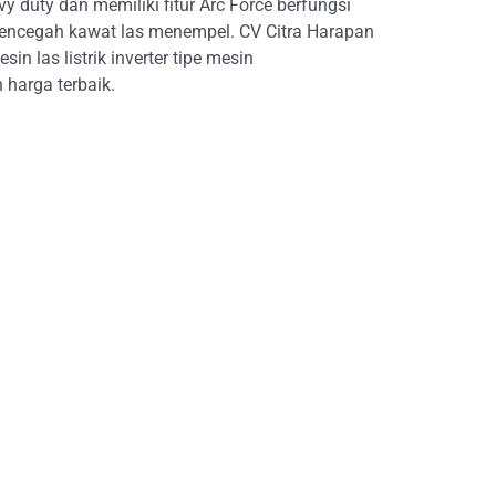
 duty dan memiliki fitur Arc Force berfungsi
encegah kawat las menempel. CV Citra Harapan
sin las listrik inverter tipe mesin
arga terbaik.