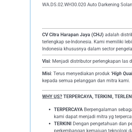
WA.DS.02.WH30.020 Auto Darkening Solar
CV Citra Harapan Jaya (CHJ)
adalah distri
terlengkap se-Indonesia. Kami memiliki le
Indonesia khususnya dalam sector pengela
Visi
: Menjadi distributor perlengkapan las 
Misi
: Terus menyediakan produk
‘High Qual
kepada semua pelanggan dan mitra kami.
WHY US?
TERPERCAYA, TERKINI, TERLE
TERPERCAYA
Berpengalaman sebagai 
kami dapat menjadi mitra yg terperc
TERKINI
Dengan pengetahuan dan peng
perkembangan kemajuan teknologi d