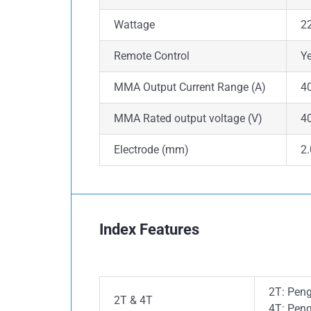
Wattage
2
Remote Control
Y
MMA Output Current Range (A)
4
MMA Rated output voltage (V)
4
Electrode (mm)
2.
Index Features
2T: Peng
2T & 4T
4T: Peng