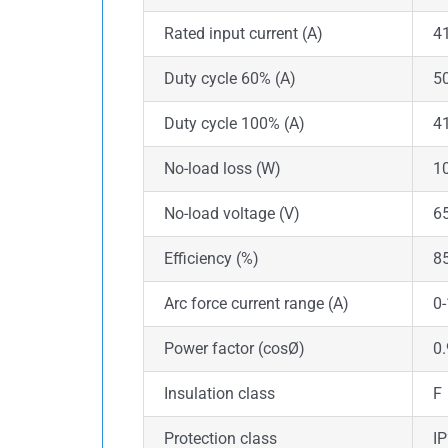
Rated input current (A)
4
Duty cycle 60% (A)
5
Duty cycle 100% (A)
4
No-load loss (W)
1
No-load voltage (V)
6
Efficiency (%)
8
Arc force current range (A)
0
Power factor (cosØ)
0
Insulation class
F
Protection class
I