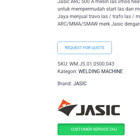
Jasic ARC 500 A mesin las vmos heavy
untuk mempermudah start las dan m
Jaya menjual travo las / trafo las / me
ARC/MMA/SMAW merk Jasic dengan h
REQUEST FOR QUOTE
SKU:
WM.JS.01.0500.043
Kategori:
WELDING MACHINE
Brand:
JASIC
CUSTOMER SERVICE CHJ