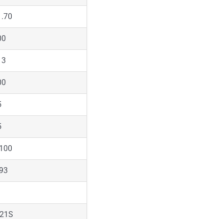
1.70
00
13
00
5
5
-100
.93
P21S