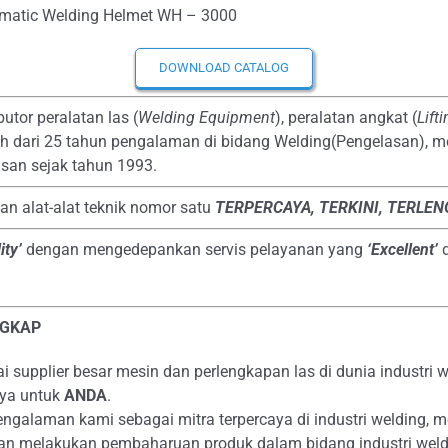
matic Welding Helmet WH – 3000
DOWNLOAD CATALOG
butor peralatan las (
Welding Equipment
), peralatan angkat (
Lift
bih dari 25 tahun pengalaman di bidang Welding(Pengelasan), m
san sejak tahun 1993.
dan alat-alat teknik nomor satu
TERPERCAYA
, TERKINI, TERLE
ity’
dengan mengedepankan servis pelayanan yang
‘Excellent’
NGKAP
supplier besar mesin dan perlengkapan las di dunia industri we
aya untuk
ANDA
.
alaman kami sebagai mitra terpercaya di industri welding, m
an melakukan pembaharuan produk dalam bidang industri weld