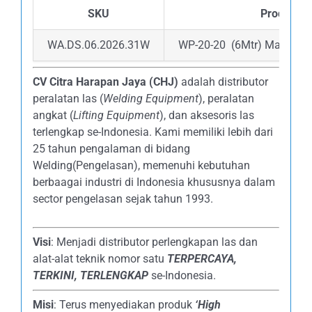
SKU
Product
WA.DS.06.2026.31W
WP-20-20 (6Mtr) Male Nipp
CV Citra Harapan Jaya (CHJ)
adalah distributor
peralatan las (
Welding Equipment
), peralatan
angkat (
Lifting Equipment
), dan aksesoris las
terlengkap se-Indonesia. Kami memiliki lebih dari
25 tahun pengalaman di bidang
Welding(Pengelasan), memenuhi kebutuhan
berbaagai industri di Indonesia khususnya dalam
sector pengelasan sejak tahun 1993.
Visi
: Menjadi distributor perlengkapan las dan
alat-alat teknik nomor satu
TERPERCAYA
,
TERKINI, TERLENGKAP
se-Indonesia.
Misi
: Terus menyediakan produk
‘High