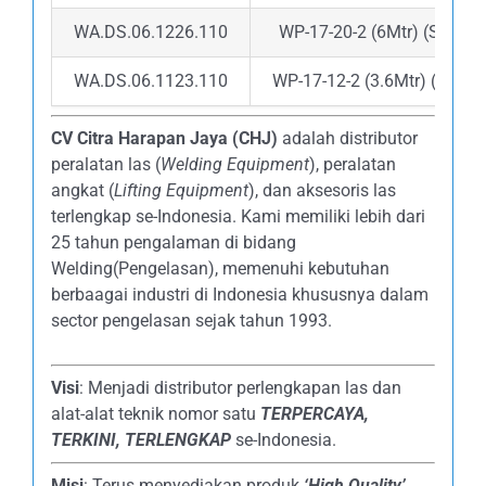
WA.DS.06.1226.110
WP-17-20-2 (6Mtr) (Scun)
WA.DS.06.1123.110
WP-17-12-2 (3.6Mtr) (Scun)
CV Citra Harapan Jaya (CHJ)
adalah distributor
peralatan las (
Welding Equipment
), peralatan
angkat (
Lifting Equipment
), dan aksesoris las
terlengkap se-Indonesia. Kami memiliki lebih dari
25 tahun pengalaman di bidang
Welding(Pengelasan), memenuhi kebutuhan
berbaagai industri di Indonesia khususnya dalam
sector pengelasan sejak tahun 1993.
Visi
: Menjadi distributor perlengkapan las dan
alat-alat teknik nomor satu
TERPERCAYA
,
TERKINI, TERLENGKAP
se-Indonesia.
Misi
: Terus menyediakan produk
‘High Quality’