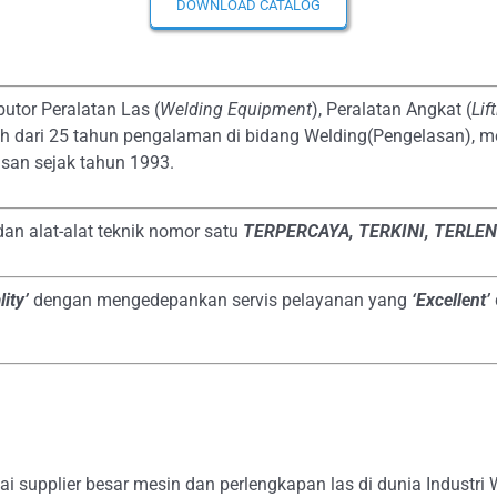
DOWNLOAD CATALOG
butor Peralatan Las (
Welding Equipment
), Peralatan Angkat (
Lif
bih dari 25 tahun pengalaman di bidang Welding(Pengelasan), m
san sejak tahun 1993.
 dan alat-alat teknik nomor satu
TERPERCAYA
, TERKINI, TERLE
ity’
dengan mengedepankan servis pelayanan yang
‘Excellent’
 supplier besar mesin dan perlengkapan las di dunia Industri W