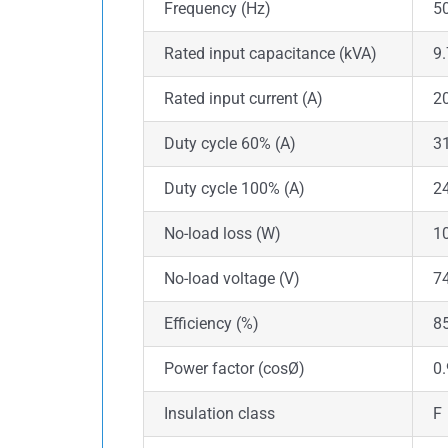
Frequency (Hz)
5
Rated input capacitance (kVA)
9
Rated input current (A)
2
Duty cycle 60% (A)
3
Duty cycle 100% (A)
2
No-load loss (W)
1
No-load voltage (V)
7
Efficiency (%)
8
Power factor (cosØ)
0
Insulation class
F