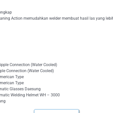
lengkap
leaning Action memudahkan welder membuat hasil las yang lebi
pple Connection (Water Cooled)
le Connection (Water Cooled)
merican Type
merican Type
matic Glasses Daesung
matic Welding Helmet WH – 3000
ung