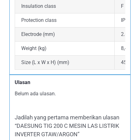
Insulation class
F
Protection class
IP21S
Electrode (mm)
2.0-4.0
Weight (kg)
8,4
Size (L x W x H) (mm)
455 x 26
Ulasan
Belum ada ulasan.
Jadilah yang pertama memberikan ulasan
“DAESUNG TIG 200 C MESIN LAS LISTRIK
INVERTER GTAW/ARGON”