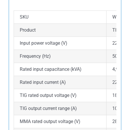
SKU
WM.DS.0
Product
TIG 200
Input power voltage (V)
220
Frequency (Hz)
50/60
Rated input capacitance (kVA)
4,93150
Rated input current (A)
22,4159
TIG rated output voltage (V)
18
TIG output current range (A)
10-200
MMA rated output voltage (V)
28