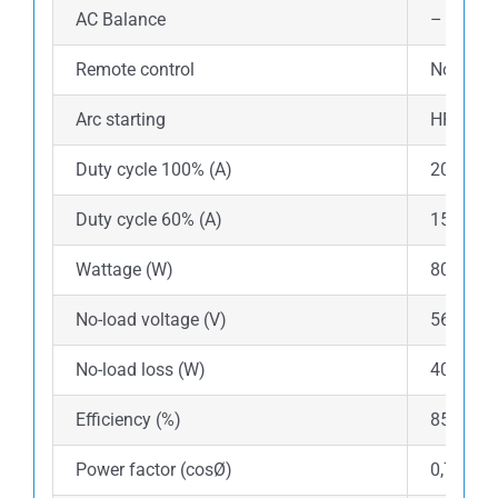
AC Balance
–
Remote control
No
Arc starting
HF
Duty cycle 100% (A)
200
Duty cycle 60% (A)
155
Wattage (W)
800-360
No-load voltage (V)
56
No-load loss (W)
40
Efficiency (%)
85
Power factor (cosØ)
0,73