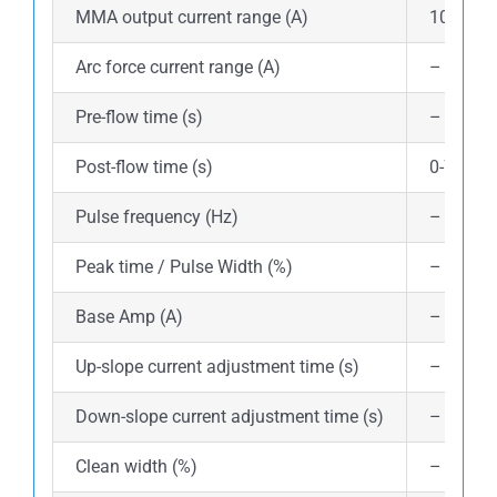
MMA output current range (A)
10-200
Arc force current range (A)
–
Pre-flow time (s)
–
Post-flow time (s)
0-7
Pulse frequency (Hz)
–
Peak time / Pulse Width (%)
–
Base Amp (A)
–
Up-slope current adjustment time (s)
–
Down-slope current adjustment time (s)
–
Clean width (%)
–