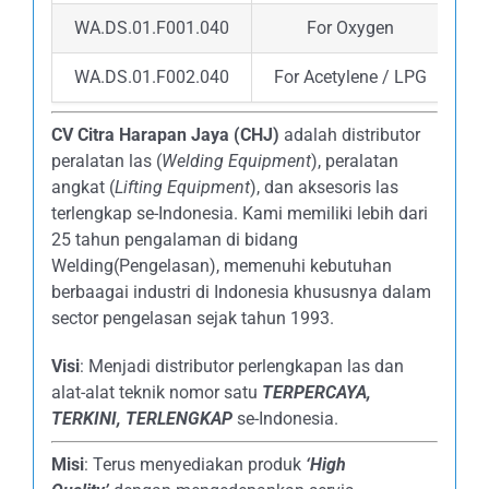
WA.DS.01.F001.040
For Oxygen
10
WA.DS.01.F002.040
For Acetylene / LPG
10
CV Citra Harapan Jaya (CHJ)
adalah distributor
peralatan las (
Welding Equipment
), peralatan
angkat (
Lifting Equipment
), dan aksesoris las
terlengkap se-Indonesia. Kami memiliki lebih dari
25 tahun pengalaman di bidang
Welding(Pengelasan), memenuhi kebutuhan
berbaagai industri di Indonesia khususnya dalam
sector pengelasan sejak tahun 1993.
Visi
: Menjadi distributor perlengkapan las dan
alat-alat teknik nomor satu
TERPERCAYA
,
TERKINI, TERLENGKAP
se-Indonesia.
Misi
: Terus menyediakan produk
‘High