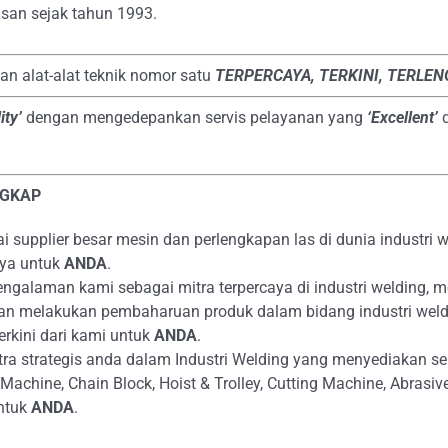
san sejak tahun 1993.
dan alat-alat teknik nomor satu
TERPERCAYA
, TERKINI, TERLE
ity’
dengan mengedepankan servis pelayanan yang
‘Excellent’
NGKAP
supplier besar mesin dan perlengkapan las di dunia industri we
aya untuk
ANDA
.
alaman kami sebagai mitra terpercaya di industri welding, m
an melakukan pembaharuan produk dalam bidang industri weld
erkini dari kami untuk
ANDA
.
ra strategis anda dalam Industri Welding yang menyediakan s
g Machine, Chain Block, Hoist & Trolley, Cutting Machine, Abras
ntuk
ANDA
.