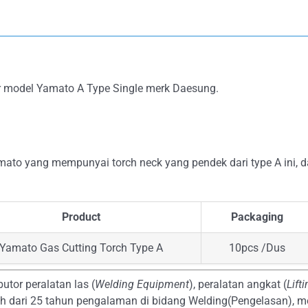
er model Yamato A Type Single merk Daesung.
mato yang mempunyai torch neck yang pendek dari type A ini, d
Product
Packaging
Yamato Gas Cutting Torch Type A
10pcs /Dus
butor peralatan las (
Welding Equipment
), peralatan angkat (
Lift
bih dari 25 tahun pengalaman di bidang Welding(Pengelasan), m