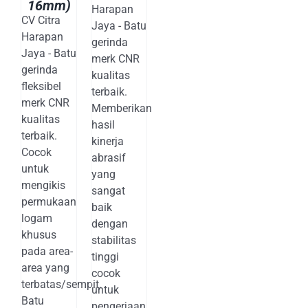
16mm)
Harapan
CV Citra
Jaya - Batu
Harapan
gerinda
Jaya - Batu
merk CNR
gerinda
kualitas
fleksibel
terbaik.
merk CNR
Memberikan
kualitas
hasil
terbaik.
kinerja
Cocok
abrasif
untuk
yang
mengikis
sangat
permukaan
baik
logam
dengan
khusus
stabilitas
pada area-
tinggi
area yang
cocok
terbatas/sempit.
untuk
Batu
pengerjaan