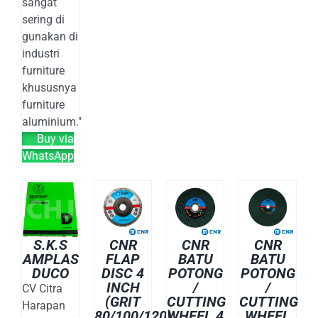
sangat
sering di
gunakan di
industri
furniture
khususnya
furniture
aluminium."
Buy via
WhatsApp
S.K.S
CNR
CNR
CNR
AMPLAS
FLAP
BATU
BATU
DUCO
DISC 4
POTONG
POTONG
INCH
/
/
CV Citra
(GRIT
CUTTING
CUTTING
Harapan
80/100/120)
WHEEL 4
WHEEL