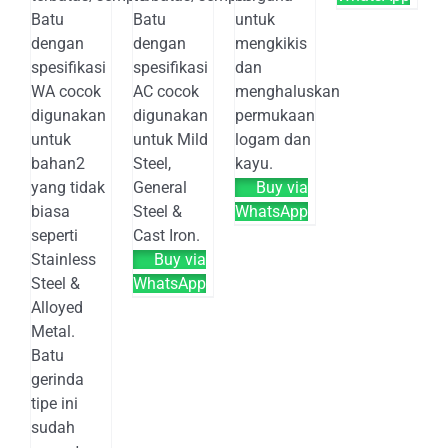
Batu
Batu
untuk
dengan
dengan
mengkikis
spesifikasi
spesifikasi
dan
WA cocok
AC cocok
menghaluskan
digunakan
digunakan
permukaan
untuk
untuk Mild
logam dan
bahan2
Steel,
kayu.
yang tidak
General
Buy via
biasa
Steel &
WhatsApp
seperti
Cast Iron.
Stainless
Buy via
Steel &
WhatsApp
Alloyed
Metal.
Batu
gerinda
tipe ini
sudah