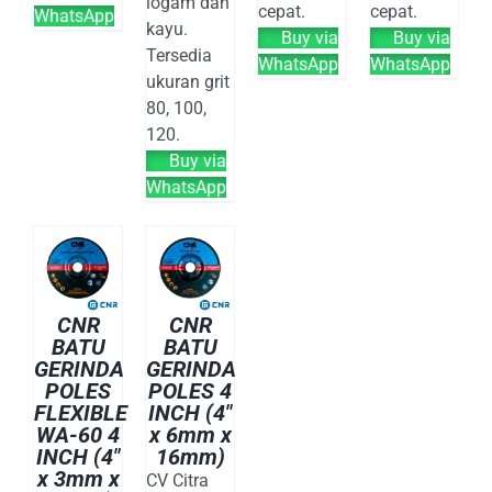
logam dan
cepat.
cepat.
WhatsApp
kayu.
Buy via
Buy via
Tersedia
WhatsApp
WhatsApp
ukuran grit
80, 100,
120.
Buy via
WhatsApp
CNR
CNR
BATU
BATU
GERINDA
GERINDA
POLES
POLES 4
FLEXIBLE
INCH (4″
WA-60 4
x 6mm x
INCH (4″
16mm)
x 3mm x
CV Citra