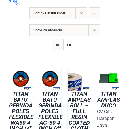
Sort by
Default Order
ABRASIVES
Show
24 Products
ACCESSORIES
CHAIN BLOCK
CHEMICALS
CUTTING MACHINE
OVEN
WELDING CABLE
TITAN
TITAN
TITAN
TITAN
WELDING CONSUMABLES
BATU
BATU
AMPLAS
AMPLAS
WELDING MACHINE
GERINDA
GERINDA
ROLL –
DUCO
POLES
POLES
FULL
CV Citra
FLEXIBLE
FLEXIBLE
RESIN
Harapan
WA60 4
AC-60 4
COATED
Jaya -
INCH (4″
INCH (4″
CLOTH