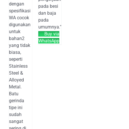
dengan
pada besi
spesifikasi
dan baja
WA cocok
pada
digunakan
umumnya."
untuk
Buy via
bahan2
WhatsApp
yang tidak
biasa,
seperti
Stainless
Steel &
Alloyed
Metal.
Batu
gerinda
tipe ini
sudah
sangat
sering di