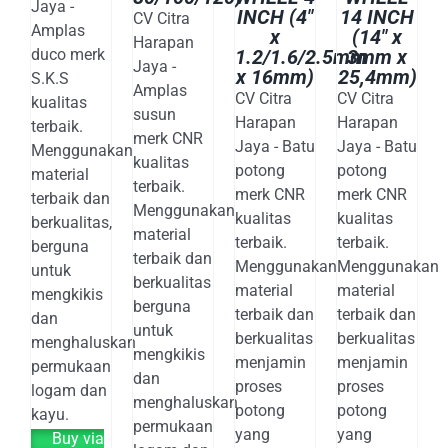
Jaya -
INCH (4″
14 INCH
CV Citra
Amplas
x
(14″ x
Harapan
duco merk
1.2/1.6/2.5mm
3mm x
Jaya -
x 16mm)
25,4mm)
S.K.S
Amplas
CV Citra
CV Citra
kualitas
susun
Harapan
Harapan
terbaik.
merk CNR
Jaya - Batu
Jaya - Batu
Menggunakan
kualitas
potong
potong
material
terbaik.
merk CNR
merk CNR
terbaik dan
Menggunakan
kualitas
kualitas
berkualitas,
material
terbaik.
terbaik.
berguna
terbaik dan
Menggunakan
Menggunakan
untuk
berkualitas
material
material
mengkikis
berguna
terbaik dan
terbaik dan
dan
untuk
berkualitas
berkualitas
menghaluskan
mengkikis
menjamin
menjamin
permukaan
dan
proses
proses
logam dan
menghaluskan
potong
potong
kayu.
permukaan
yang
yang
Buy via