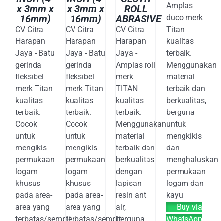
Amplas
x 3mm x
x 3mm x
ROLL
16mm)
16mm)
ABRASIVE
duco merk
CV Citra
CV Citra
CV Citra
Titan
Harapan
Harapan
Harapan
kualitas
Jaya - Batu
Jaya - Batu
Jaya -
terbaik.
gerinda
gerinda
Amplas roll
Menggunakan
fleksibel
fleksibel
merk
material
merk Titan
merk Titan
TITAN
terbaik dan
kualitas
kualitas
kualitas
berkualitas,
terbaik.
terbaik.
terbaik.
berguna
Cocok
Cocok
Menggunakan
untuk
untuk
untuk
material
mengkikis
mengikis
mengikis
terbaik dan
dan
permukaan
permukaan
berkualitas
menghaluskan
logam
logam
dengan
permukaan
khusus
khusus
lapisan
logam dan
pada area-
pada area-
resin anti
kayu.
area yang
area yang
air,
Buy via
terbatas/sempit.
terbatas/sempit.
berguna
WhatsApp